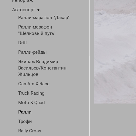
Репортаж
Автоспорт
▼
Ралли-марафон "Дакар"
Ралли-марафон
"Шёлковый путь"
Drift
Ралли-рейды
Экипаж Владимир
Васильев/Константин
Жильцов
Can-Am X Race
Truck Racing
Moto & Quad
Ралли
Трофи
Rally-Cross